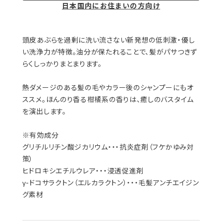
日本国内にお住まいの方向け
頭皮あぶらを過剰に洗い流さない新発想の低刺激・優し
い洗浄力が特徴。油分が保たれることで、髪がパサつきず
らくしっかりまとまります。
熱ダメージのある髪の毛やカラー後のシャンプーにもオ
ススメ。ほんのり香る柑橘系の香りは、癒しのバスタイム
を演出します。
※有効成分
グリチルリチン酸ジカリウム・・・抗炎症剤（フケかゆみ対
策）
ヒドロキシエチルウレア・・・浸透促進剤
γ-ドコサラクトン（エルカラクトン）・・・毛髪アンチエイジン
グ素材